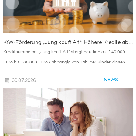
KfW-Förderung „Jung kauft Alt“: Höhere Kredite ab August 2026
Kreditsumme bei „Jung kauft Alt“ steigt deutlich auf 140.000
Euro bis 180.000 Euro / abhängig von Zahl der Kinder Zinsen
werden aus Mitteln des Bundes verbilligt: Heutiger Zins bei 0,53
NEWS
30.07.2026
Prozent effektiv bei 35 Jahren Laufzeit und 10 Jahren
Zinsbindung Antragstellende verpflichten sich zu energetischer
Sanierung binnen 54 Monaten nach Förderzusage / Sanierung
in Einzelmaßnahmen […]