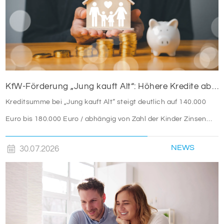
KfW-Förderung „Jung kauft Alt“: Höhere Kredite ab August 2026
Kreditsumme bei „Jung kauft Alt“ steigt deutlich auf 140.000
Euro bis 180.000 Euro / abhängig von Zahl der Kinder Zinsen
werden aus Mitteln des Bundes verbilligt: Heutiger Zins bei 0,53
NEWS
30.07.2026
Prozent effektiv bei 35 Jahren Laufzeit und 10 Jahren
Zinsbindung Antragstellende verpflichten sich zu energetischer
Sanierung binnen 54 Monaten nach Förderzusage / Sanierung
in Einzelmaßnahmen […]